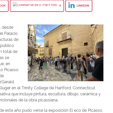
OOK
X
LINKEDIN
, desde
el Palacio
ucturas de
 público
n total de
as se
ue, en
lo Picasso
 de
zGerald,
Kluger en el Trinity College de Hartford, Connecticut
ativa que incluye pintura, escultura, dibujo, cerámica y
encionales de la obra picassiana.
de este año pudo verse la exposición El eco de Picasso,