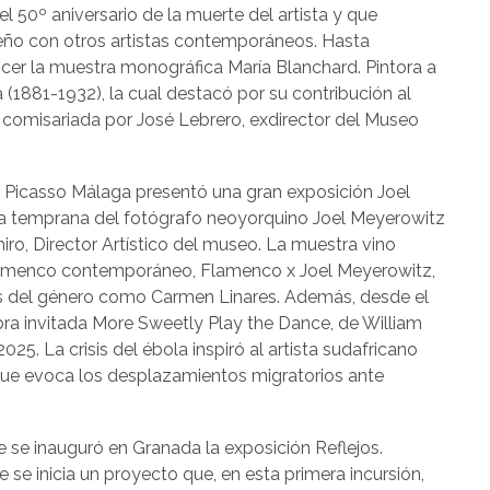
l 50º aniversario de la muerte del artista y que
ueño con otros artistas contemporáneos. Hasta
cer la muestra monográfica María Blanchard. Pintora a
 (1881-1932), la cual destacó por su contribución al
comisariada por José Lebrero, exdirector del Museo
eo Picasso Málaga presentó una gran exposición Joel
a temprana del fotógrafo neoyorquino Joel Meyerowitz
ro, Director Artístico del museo. La muestra vino
lamenco contemporáneo, Flamenco x Joel Meyerowitz,
s del género como Carmen Linares. Además, desde el
ra invitada More Sweetly Play the Dance, de William
025. La crisis del ébola inspiró al artista sudafricano
 que evoca los desplazamientos migratorios ante
e se inauguró en Granada la exposición Reflejos.
 se inicia un proyecto que, en esta primera incursión,