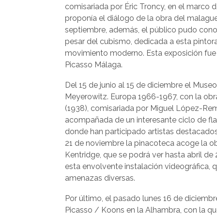
comisariada por Éric Troncy, en el marco de
proponía el diálogo de la obra del malag
septiembre, además, el público pudo cono
pesar del cubismo, dedicada a esta pintora
movimiento moderno. Esta exposición fue 
Picasso Málaga.
Del 15 de junio al 15 de diciembre el Mus
Meyerowitz. Europa 1966-1967, con la obr
(1938), comisariada por Miguel López-Remi
acompañada de un interesante ciclo de f
donde han participado artistas destacado
21 de noviembre la pinacoteca acoge la ob
Kentridge, que se podrá ver hasta abril de 2
esta envolvente instalación videográfica,
amenazas diversas.
Por último, el pasado lunes 16 de diciembr
Picasso / Koons en la Alhambra, con la que