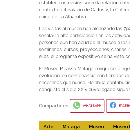
establece una visión sobre la relación entr
contexto del Palacio de Carlos V, la Colec
único de La Alhambra.
Las visitas al museo han alcanzado las 79
señalar la alta participación en las activi
personas que han acudido al museo a los 
seminarios, cursos, proyecciones, charlas
ellas, el programa expositivo se ha visto
El Museo Picasso Málaga enriquece la age
evolución, en consonancia con tiempos don
necesarios que nunca. He ahí la contribució
conquistó el siglo XX y cuyo legado sigue v
Compartir en:
WHATSAPP
FACEB
Arte
Málaga
Museo
Museo 