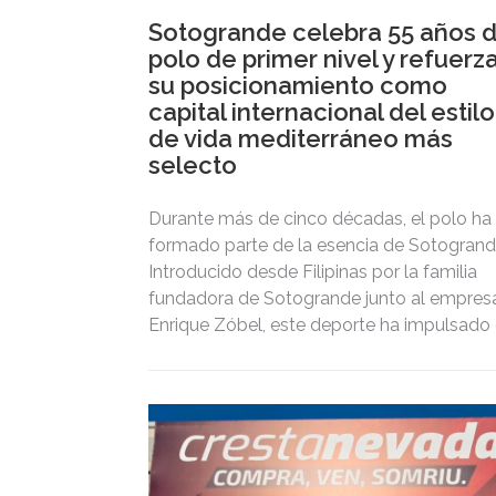
Sotogrande celebra 55 años 
polo de primer nivel y refuerz
su posicionamiento como
capital internacional del estilo
de vida mediterráneo más
selecto
Durante más de cinco décadas, el polo ha
formado parte de la esencia de Sotogrand
Introducido desde Filipinas por la familia
fundadora de Sotogrande junto al empresa
Enrique Zóbel, este deporte ha impulsado 
posicionamiento del destino como uno de
los grandes referentes internacionales del
polo y del estilo de vida mediterráneo,
reuniendo cada verano deporte de élite,
tradición, gastronomía y una exclusiva
agenda social.