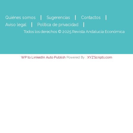
Quiénes somos
Sugerencias
Contactos
Aviso legal
Política de privacidad
Todos los derechos © 2025 Revista Andalucía Económica
WP to LinkedIn Auto Publish
Powered By :
XYZScripts.com