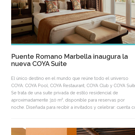
Puente Romano Marbella inaugura la
nueva COYA Suite
El único destino en el mundo que reúne todo el universo
COYA: COYA Pool, COYA Restaurant, COYA Club y COYA Suit
Se trata de una suite privada de estilo residencial de
aproximadamente 310 m², disponible para reservas por
noche. Diseñada para recibir a invitados y celebrar: cuenta 
un salón principal, Pisco Bar hecho a medida, la bodega
privada The Temple, terrazas solárium, sala de juegos priva
y un ala de dormitorios.