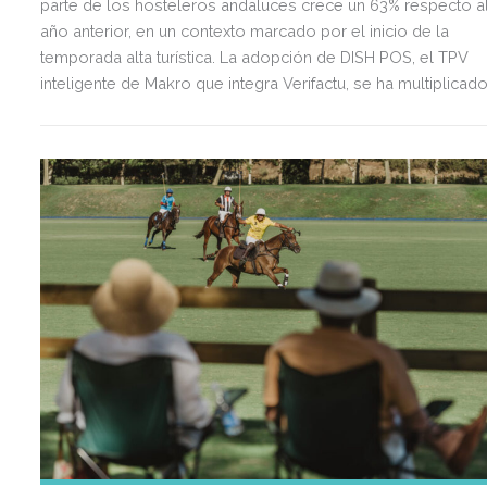
parte de los hosteleros andaluces crece un 63% respecto a
año anterior, en un contexto marcado por el inicio de la
temporada alta turística. La adopción de DISH POS, el TPV
inteligente de Makro que integra Verifactu, se ha multiplicad
por tres, mostrando la preparación del sector ante la
normativa que entrará en vigor en 2027.