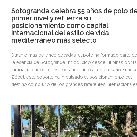
Sotogrande celebra 55 años de polo d
primer nivel y refuerza su
posicionamiento como capital
internacional del estilo de vida
mediterráneo más selecto
Durante más de cinco décadas, el polo ha formado parte d
la esencia de Sotogrande. Introducido desde Filipinas por la
familia fundadora de Sotogrande junto al empresario Enriqu
Zóbel, este deporte ha impulsado el posicionamiento del
destino como uno de los grandes referentes internacionale
del polo y del estilo de vida mediterráneo, reuniendo cada
verano deporte de élite, tradición, gastronomía y una
exclusiva agenda social.