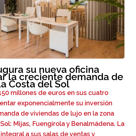
ugura su nueva oficina
ar la creciente demanda de
la Costa del Sol
150 millones de euros en sus cuatro
entar exponencialmente su inversión
emanda de viviendas de lujo en la zona
 Sol: Mijas, Fuengirola y Benalmádena. La
integral a sus salas de ventas y