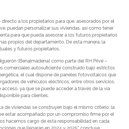
 directo a los propietarios para que, asesorados por el
vé, puedan personalizar sus viviendas, así como tener
enta para que pueda asesorar a los futuros propietarios
emas propios del departamento. De esta manera, la
uales y futuros propietarios.
 Higuerón (Benalmádena) como parte del RH Privé –
les comerciales autosuficiente construido bajo estrictos
energética, el cual dispone de paneles fotovoltaicos que
gadores de vehículos eléctricos, entre otros servicios.
e acceso, ya que se puede acceder a través de la vía
sponible para clientes.
a de viviendas se construyen bajo el mismo criterio: la
 debe estar acompañado por un compromiso firme por el
nos hacemos cargo de esta responsabilidad en cada
ociones que llegarán en 2024 y 2025”, concluye