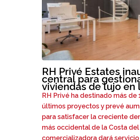
RH Privé Estates ina
central para gestion
viviendas de lujo en 
RH Privé ha destinado más de 
últimos proyectos y prevé aum
para satisfacer la creciente d
más occidental de la Costa del
comercializadora dará servicio 