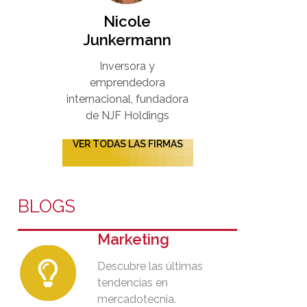
Nicole
Junkermann​
Inversora y
emprendedora
internacional, fundadora
de NJF Holdings
VER TODAS LAS FIRMAS
BLOGS
Marketing
Descubre las últimas
tendencias en
mercadotecnia.