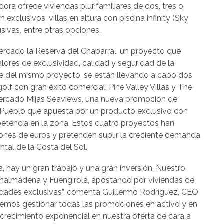
ora ofrece viviendas plurifamiliares de dos, tres o
exclusivos, villas en altura con piscina infinity (Sky
lusivas, entre otras opciones.
ercado la Reserva del Chaparral, un proyecto que
alores de exclusividad, calidad y seguridad de la
e del mismo proyecto, se están llevando a cabo dos
olf con gran éxito comercial: Pine Valley Villas y The
mercado Mijas Seaviews, una nueva promoción de
 Pueblo que apuesta por un producto exclusivo con
petencia en la zona. Estos cuatro proyectos han
ones de euros y pretenden suplir la creciente demanda
tal de la Costa del Sol.
a, hay un gran trabajo y una gran inversión. Nuestro
Benalmádena y Fuengirola, apostando por viviendas de
idades exclusivas”, comenta Guillermo Rodríguez, CEO
dremos gestionar todas las promociones en activo y en
 crecimiento exponencial en nuestra oferta de cara a