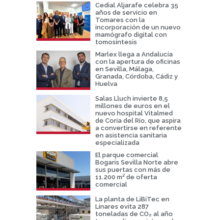
Cedial Aljarafe celebra 35
años de servicio en
Tomares con la
incorporación de un nuevo
mamógrafo digital con
tomosíntesis
Marlex llega a Andalucía
con la apertura de oficinas
en Sevilla, Málaga,
Granada, Córdoba, Cádiz y
Huelva
Salas Lluch invierte 8,5
millones de euros en el
nuevo hospital Vitalmed
de Coria del Río, que aspira
a convertirse en referente
en asistencia sanitaria
especializada
El parque comercial
Bogaris Sevilla Norte abre
sus puertas con más de
11.200 m² de oferta
comercial
La planta de LiBiTec en
Linares evita 287
toneladas de CO₂ al año