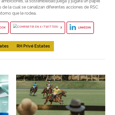
ambiciones, la sostenibilidad juega y jugará un papel
s de la cual se canalizan diferentes acciones de RSC
torno que le rodea.
OOK
X
LINKEDIN
tates
RH Privé Estates